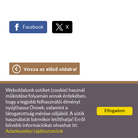
Facebook
X
Vissza az előző oldalra!
Weboldalunk sütiket (cookie) használ
© 2026 - Együtt Olivérért Alapítvány
működése folyamán annak érdekében,
hogy a legjobb felhasználói élményt
Oldal információk
l
Adatkezelési tájékoztató
l
nyújthassa Önnek, valamint a
Elfogadom
Impresszum
látogatottság mérése céljából. A sütik
használatát bármikor letilthatja! Erről
bővebb információkat olvashat itt:
Adatkezelési tájékoztatónk
KERESÉS AZ OLDAL TARTALMÁBAN