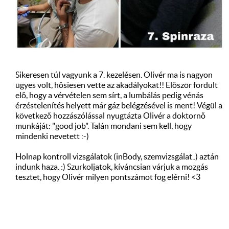
Sikeresen túl vagyunk a 7. kezelésen. Olivér ma is nagyon
ügyes volt, hősiesen vette az akadályokat!! Először fordult
elő, hogy a vérvételen sem sírt, a lumbálás pedig vénás
érzéstelenítés helyett már gáz belégzésével is ment! Végül a
következő hozzászólással nyugtázta Olivér a doktornő
munkáját: "good job". Talán mondani sem kell, hogy
mindenki nevetett :-)
Holnap kontroll vizsgálatok (inBody, szemvizsgálat..) aztán
indunk haza. :) Szurkoljatok, kíváncsian várjuk a mozgás
tesztet, hogy Olivér milyen pontszámot fog elérni! <3