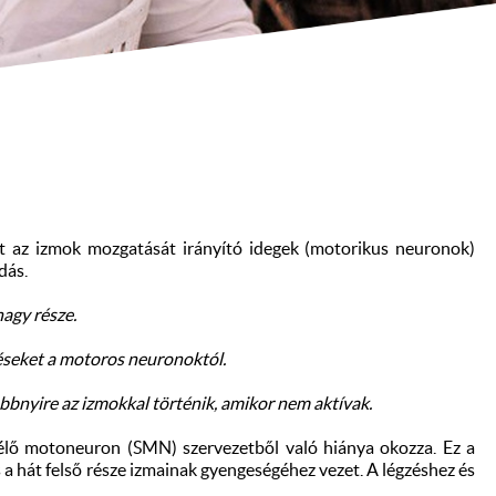
et az izmok mozgatását irányító idegek (motorikus neuronok)
adás.
nagy része.
éseket a motoros neuronoktól.
öbbnyire az izmokkal történik, amikor nem aktívak.
lélő motoneuron (SMN) szervezetből való hiánya okozza. Ez a
s a hát felső része izmainak gyengeségéhez vezet. A légzéshez és