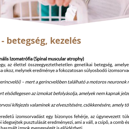
- betegség, kezelés
nális Izomatrófia (Spinal muscular atrophy)
y, az élettel összeegyeztethetetlen genetikai betegség, amely
a okoz, melynek eredménye a fokozatosan súlyosbodó izomsorv
gerincvelői) – mert a gerincvelőben található a motoros neuronok 
rt elsődlegesen az izmokat befolyásolja, amelyek nem kapnak jelz
orvosi kifejezés valaminek az elveszítésére, csökkenésére, amely t
eredetű izomsorvadást egy bizonyos fehérje, az úgynevezett tú
i idegsejtek pusztulását eredményezi, ami a váll, a csípő, a comb é
használt izmok gyengeségét is előidézheti.