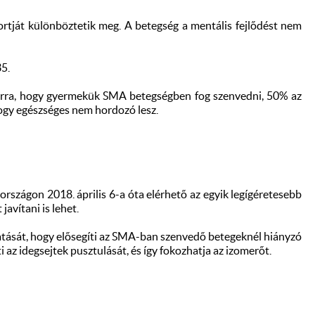
tját különböztetik meg. A betegség a mentális fejlődést nem
5.
arra, hogy gyermekük SMA betegségben fog szenvedni, 50% az
hogy egészséges nem hordozó lesz.
rországon 2018. április 6-a óta elérhető az egyik legígéretesebb
javítani is lehet.
 hatását, hogy elősegíti az SMA-ban szenvedő betegeknél hiányzó
z idegsejtek pusztulását, és így fokozhatja az izomerőt.