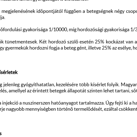
 megjelenésének időpontjától függően a betegségnek négy csopor
ja.
őfordulási gyakorisága 1/10000, míg hordozósági gyakorisága 1/3
k tünetmentesek. Két hordozó szülő esetén 25% kockázat van 
gy gyermekük hordozni fogja a beteg gént, illetve 25% az esélye, 
ísérletek
 jelenleg gyógyíthatatlan, kezelésére több kísérlet folyik. Magya
és, amellyel az érintett betegek állapotát szinten lehet tartani, sőt 
 injekció a nuszinerszen hatóanyagot tartalmazza. Úgy fejti ki a
je nagyobb mennyiségben történő termelődését, ezáltal csökkenti a
s