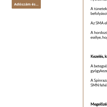
Adószám és...
A tünetek
befolyásol
Az SMA el
A hordozó
esélye, ho
Kezelés, k
A betegség
gyógykezel
A Spinraza
SMN fehér
Megelőzé