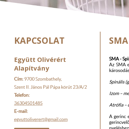
KAPCSOLAT
SMA 
Együtt Olivérért
SMA - Spi
Az SMA eg
Alapítvány
károsodás
Cím:
9700 Szombathely,
Spinális (
Szent II. János Pál Pápa körút 23/A/2
Izom – me
Telefon:
36304501485
Atrófia – 
E-mail:
A gerinc 
egyuttoliverert@gmail.com
gerincvelő
nyeléshez 