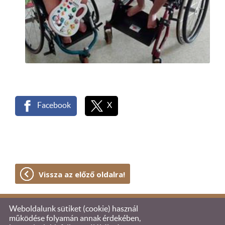
Facebook
X
Vissza az előző oldalra!
Weboldalunk sütiket (cookie) használ
© 2026 - Együtt Olivérért Alapítvány
működése folyamán annak érdekében,