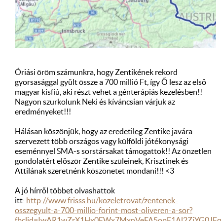
Óriási öröm számunkra, hogy Zentikének rekord
gyorsasággal gyűlt össze a 700 millió Ft, így Ő lesz az első
magyar kisfiú, aki részt vehet a génterápiás kezelésben!!
Nagyon szurkolunk Neki és kíváncsian várjuk az
eredményeket!!!
Hálásan köszönjük, hogy az eredetileg Zentike javára
szervezett több országos vagy külföldi jótékonysági
eseménnyel SMA-s sorstársakat támogattok!! Az önzetlen
gondolatért először Zentike szüleinek, Krisztinek és
Attilának szeretnénk köszönetet mondani!!! <3
A jó hírről többet olvashattok
itt:
http://www.frisss.hu/kozeletrovat/zentenek-
osszegyult-a-700-millio-forint-most-oliveren-a-sor?
fbclid=IwAR1wZrX1Hx0EWx7MxnVeFA5opE1Al2ZiYG0J