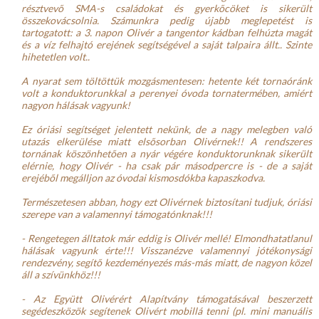
résztvevő SMA-s családokat és gyerkőcöket is sikerült 
összekovácsolnia. Számunkra pedig újabb meglepetést is 
tartogatott: a 3. napon Olivér a tangentor kádban felhúzta magát 
és a víz felhajtó erejének segítségével a saját talpaira állt.. Szinte 
hihetetlen volt..
A nyarat sem töltöttük mozgásmentesen: hetente két tornaóránk 
volt a konduktorunkkal a perenyei óvoda tornatermében, amiért 
nagyon hálásak vagyunk!
Ez óriási segítséget jelentett nekünk, de a nagy melegben való 
utazás elkerülése miatt elsősorban Olivérnek!! A rendszeres 
tornának köszönhetően a nyár végére konduktorunknak sikerült 
elérnie, hogy Olivér - ha csak pár másodpercre is - de a saját 
erejéből megálljon az óvodai kismosdókba kapaszkodva.
Természetesen abban, hogy ezt Olivérnek biztosítani tudjuk, óriási 
szerepe van a valamennyi támogatónknak!!!
- Rengetegen álltatok már eddig is Olivér mellé! Elmondhatatlanul 
hálásak vagyunk érte!!! Visszanézve valamennyi jótékonysági 
rendezvény, segítő kezdeményezés más-más miatt, de nagyon közel 
áll a szívünkhöz!!!
- Az Együtt Olivérért Alapítvány támogatásával beszerzett 
segédeszközök segítenek Olivért mobillá tenni (pl. mini manuális 