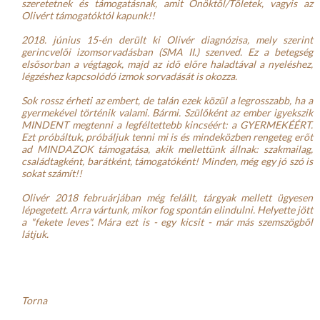
szeretetnek és támogatásnak, amit Önöktől/Tőletek, vagyis az 
Olivért támogatóktól kapunk!!
2018. június 15-én derült ki Olivér diagnózisa, mely szerint 
gerincvelői izomsorvadásban (SMA II.) szenved. Ez a betegség 
elsősorban a végtagok, majd az idő előre haladtával a nyeléshez, 
légzéshez kapcsolódó izmok sorvadását is okozza.
Sok rossz érheti az embert, de talán ezek közül a legrosszabb, ha a 
gyermekével történik valami. Bármi. Szülőként az ember igyekszik 
MINDENT megtenni a legféltettebb kincséért: a GYERMEKÉÉRT. 
Ezt próbáltuk, próbáljuk tenni mi is és mindeközben rengeteg erőt 
ad MINDAZOK támogatása, akik mellettünk állnak: szakmailag, 
családtagként, barátként, támogatóként! Minden, még egy jó szó is 
sokat számít!!
Olivér 2018 februárjában még felállt, tárgyak mellett ügyesen 
lépegetett. Arra vártunk, mikor fog spontán elindulni. Helyette jött 
a "fekete leves". Mára ezt is - egy kicsit - már más szemszögből 
látjuk.
Torna