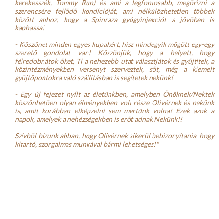
kerekesszék, Tommy Run) és ami a legfontosabb, megőrizni a 
szerencsére fejlődő kondícióját, ami nélkülözhetetlen többek 
között ahhoz, hogy a Spinraza gyógyinjekciót a jövőben is 
kaphassa!
- Köszönet minden egyes kupakért, hisz mindegyik mögött egy-egy 
szerető gondolat van! Köszönjük, hogy a helyett, hogy 
félredobnátok őket, Ti a nehezebb utat választjátok és gyűjtitek, a 
közintézményekben versenyt szerveztek, sőt, még a kiemelt 
gyűjtőpontokra való szállításban is segítetek nekünk!
- Egy új fejezet nyílt az életünkben, amelyben Önöknek/Nektek 
köszönhetően olyan élményekben volt része Olivérnek és nekünk 
is, amit korábban elképzelni sem mertünk volna! Ezek azok a 
napok, amelyek a nehézségekben is erőt adnak Nekünk!!
Szívből bízunk abban, hogy Olivérnek sikerül bebizonyítania, hogy 
kitartó, szorgalmas munkával bármi lehetséges!"