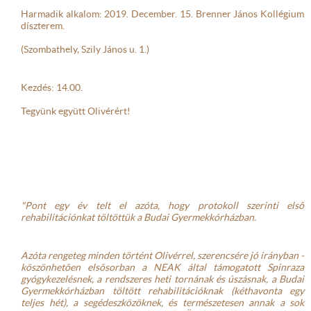
Harmadik alkalom: 2019. December. 15. Brenner János Kollégium 
díszterem.
(Szombathely, Szily János u. 1.)
Kezdés: 14.00.
Tegyünk együtt Olivérért!
"Pont egy év telt el azóta, hogy protokoll szerinti első 
rehabilitációnkat töltöttük a Budai Gyermekkórházban. 
Azóta rengeteg minden történt Olivérrel, szerencsére jó irányban - 
köszönhetően elsősorban a NEAK által támogatott Spinraza 
gyógykezelésnek, a rendszeres heti tornának és úszásnak, a Budai 
Gyermekkórházban töltött rehabilitációknak (kéthavonta egy 
teljes hét), a segédeszközöknek, és természetesen annak a sok 