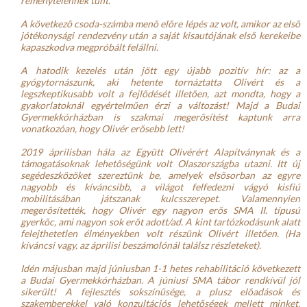
reménytelennek tűnt.
A következő csoda-számba menő előre lépés az volt, amikor az első 
jótékonysági rendezvény után a saját kisautójának első kerekeibe 
kapaszkodva megpróbált felállni.
A hatodik kezelés után jött egy újabb pozitív hír: az a 
gyógytornászunk, aki hetente tornáztatta Olivért és a 
legszkeptikusabb volt a fejlődését illetően, azt mondta, hogy a 
gyakorlatoknál egyértelműen érzi a változást! Majd a Budai 
Gyermekkórházban is szakmai megerősítést kaptunk arra 
vonatkozóan, hogy Olivér erősebb lett!
2019 áprilisban hála az Együtt Olivérért Alapítványnak és a 
támogatásoknak lehetőségünk volt Olaszországba utazni. Itt új 
segédeszközöket szereztünk be, amelyek elsősorban az egyre 
nagyobb és kíváncsibb, a világot felfedezni vágyó kisfiú 
mobilitásában játszanak kulcsszerepet. Valamennyien 
megerősítették, hogy Olivér egy nagyon erős SMA II. típusú 
gyerkőc, ami nagyon sok erőt adott/ad. A kint tartózkodásunk alatt 
felejthetetlen élményekben volt részünk Olivért illetően. (Ha 
kíváncsi vagy, az áprilisi beszámolónál találsz részleteket).
Idén májusban majd júniusban 1-1 hetes rehabilitáció következett 
a Budai Gyermekkórházban. A júniusi SMA tábor rendkívül jól 
sikerült! A fejlesztés sokszínűsége, a plusz előadások és 
szakemberekkel való konzultációs lehetőségek mellett minket, 