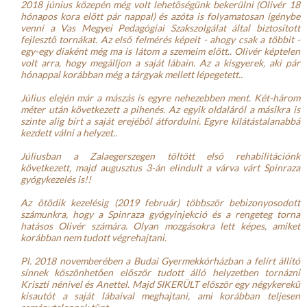
2018 június közepén még volt lehetőségünk bekerülni (Olivér 18 
hónapos kora előtt pár nappal) és azóta is folyamatosan igénybe 
venni a Vas Megyei Pedagógiai Szakszolgálat által biztosított 
fejlesztő tornákat. Az első felmérés képeit - ahogy csak a többit - 
egy-egy diaként még ma is látom a szemeim előtt.. Olivér képtelen 
volt arra, hogy megálljon a saját lábain. Az a kisgyerek, aki pár 
hónappal korábban még a tárgyak mellett lépegetett..
Július elején már a mászás is egyre nehezebben ment. Két-három 
méter után következett a pihenés. Az egyik oldaláról a másikra is 
szinte alig bírt a saját erejéből átfordulni. Egyre kilátástalanabbá 
kezdett válni a helyzet..
Júliusban a Zalaegerszegen töltött első rehabilitációnk 
következett, majd augusztus 3-án elindult a várva várt Spinraza 
gyógykezelés is!!
Az ötödik kezelésig (2019 február) többször bebizonyosodott 
számunkra, hogy a Spinraza gyógyinjekció és a rengeteg torna 
hatásos Olivér számára. Olyan mozgásokra lett képes, amiket 
korábban nem tudott végrehajtani.
Pl. 2018 novemberében a Budai Gyermekkórházban a felírt állító 
sínnek köszönhetően először tudott álló helyzetben tornázni 
Kriszti nénivel és Anettel. Majd SIKERÜLT először egy négykerekű 
kisautót a saját lábaival meghajtani, ami korábban teljesen 