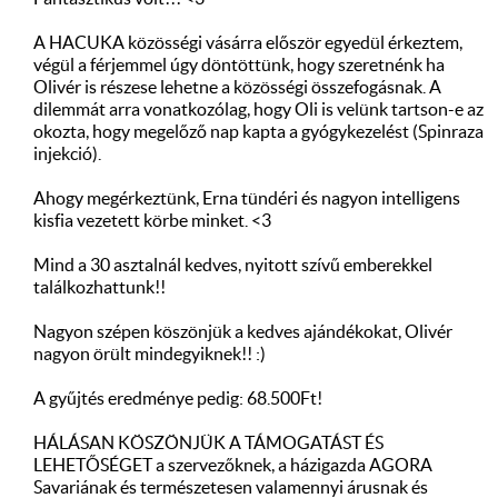
A HACUKA közösségi vásárra először egyedül érkeztem,
végül a férjemmel úgy döntöttünk, hogy szeretnénk ha
Olivér is részese lehetne a közösségi összefogásnak. A
dilemmát arra vonatkozólag, hogy Oli is velünk tartson-e az
okozta, hogy megelőző nap kapta a gyógykezelést (Spinraza
injekció).
Ahogy megérkeztünk, Erna tündéri és nagyon intelligens
kisfia vezetett körbe minket. <3
Mind a 30 asztalnál kedves, nyitott szívű emberekkel
találkozhattunk!!
Nagyon szépen köszönjük a kedves ajándékokat, Olivér
nagyon örült mindegyiknek!! :)
A gyűjtés eredménye pedig: 68.500Ft!
HÁLÁSAN KÖSZÖNJÜK A TÁMOGATÁST ÉS
LEHETŐSÉGET a szervezőknek, a házigazda AGORA
Savariának és természetesen valamennyi árusnak és