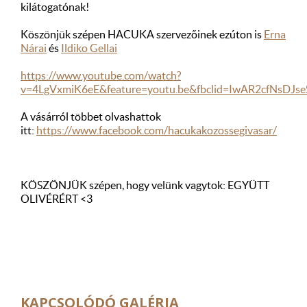
kilátogatónak!
Köszönjük szépen HACUKA szervezőinek ezúton is
Erna
Nárai
és
Ildiko Gellai
https://www.youtube.com/watch?
v=4LgVxmiK6eE&feature=youtu.be&fbclid=IwAR2cfNsD
A vásárról többet olvashattok
itt:
https://www.facebook.com/hacukakozossegivasar/
KÖSZÖNJÜK szépen, hogy velünk vagytok: EGYÜTT
OLIVÉRÉRT <3
KAPCSOLÓDÓ GALÉRIA