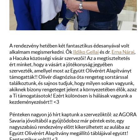
A rendezvény hetében két fantasztikus édesanyával volt
alkalmam megismerkedni. Ők
Ildiko Gellai
és dr.
Erna Nárai
,
a Hacuka közösségi vásár szervezői! Az a megtiszteltetés
ért minket, hogy a vásárt a jótékonyság jegyében
szervezték, amellyel most az Együtt Olivérért Alapítványt
támogatták!! Olivér diagnózisa óta rengeteg sorstárssal
találkoztunk, és sajnos tudjuk, hogy milyen sokan vagyunk,
akiknek bizony rengeteget jelent a környezetében élők, azaz
a Ti támogatásotok! Ezért különösen is hálásak vagyunk a
kezdeményezésért!! <3
Pénteken nagyon jó hírt kaptunk a szervezőktől: az AGORA
Savaria jóvoltából a gyűjtődoboz már péntek este, egy
nagyszabású rendezvény előtt kikerülhetett az aulába az
Együtt Olivérért Alapítvány megállító táblájával együtt!
Fantasztikus volt!!! <3