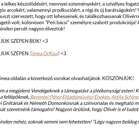
a lelkes készülődésért, mennyei süteményekért, a szívélyes fogatd
ós arcokért, valamennyi prodkucióért, a régi és új barátságokért! V
buszt szervezett, hogy ott lehessenek, és találkozhassanak Olivérre
gető volt, különösen "Peti bácsi" személyre szabott produkciója! A
inden percét nagyon élveztük!
ÜK SZÉPEN BÜK! <3
JÜK SZÉPEN
Tímea DrKiss
! <3
Tímea oldalán a következő sorokat olvashatjátok. KÖSZÖNJÜK!
 a megjelent Vendégeknek a támogatást a jótékonysági esten! 
a fellépőknek,
Berentei Péter Előadóművész Énekes
,
Attila Schim
 Grétának és Németh Domonkosnak a színvonalas és megható műso
át szeretnénk támogatni! Nagyon örülünk, hogy Olivér is el tudott
nden nehéz, soknak semmi sem lehetetlen! “Légy nagyon boldog O