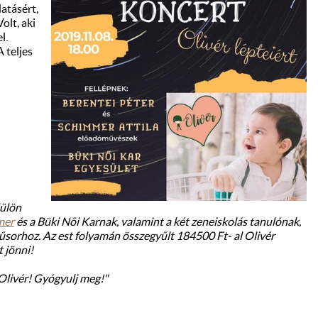
atásért,
olt, aki
l.
 teljes
Külön
mer
és a Büki Női Karnak, valamint a két zeneiskolás tanulónak,
rhoz. Az est folyamán összegyűlt 184500 Ft- al Olivér
 jönni!
livér! Gyógyulj meg!"