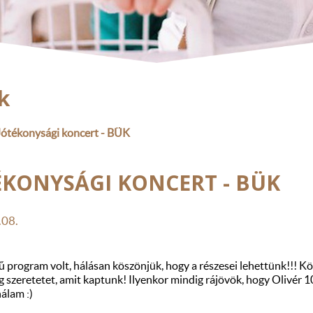
k
Jótékonysági koncert - BÜK
ÉKONYSÁGI KONCERT - BÜK
.08.
 program volt, hálásan köszönjük, hogy a részesei lehettünk!!! K
g szeretetet, amit kaptunk! Ilyenkor mindig rájövök, hogy Olivér
álam :)