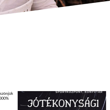
öszönjük
 1000%