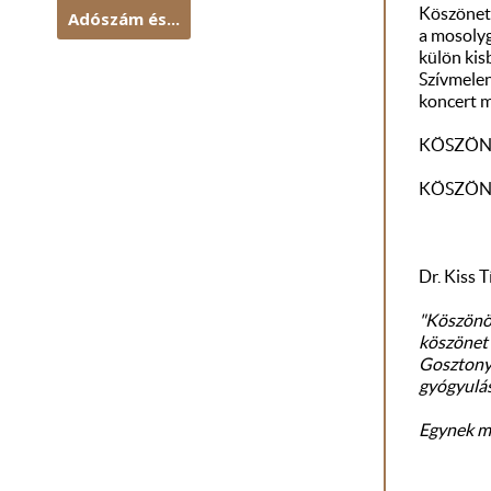
Köszönet 
Adószám és...
a mosolyg
külön kis
Szívmelen
koncert m
KÖSZÖNJ
KÖSZÖN
Dr. Kiss 
"Köszönöm
köszönet 
Gosztonyi
gyógyulás
Egynek mi