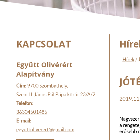
KAPCSOLAT
Híre
Hírek
/
Együtt Olivérért
Alapítvány
JÓT
Cím:
9700 Szombathely,
Szent II. János Pál Pápa körút 23/A/2
2019.11
Telefon:
36304501485
Nagyszerű
E-mail:
a rengete
egyuttoliverert@gmail.com
erősebb n