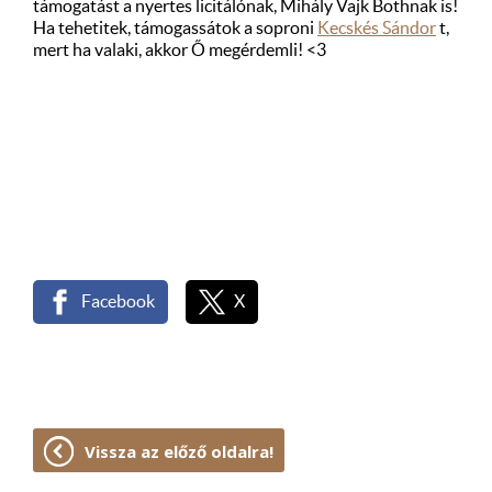
támogatást a nyertes licitálónak, Mihály Vajk Bothnak is!
Ha tehetitek, támogassátok a soproni
Kecskés Sándor
t,
mert ha valaki, akkor Ő megérdemli! <3
Facebook
X
Vissza az előző oldalra!