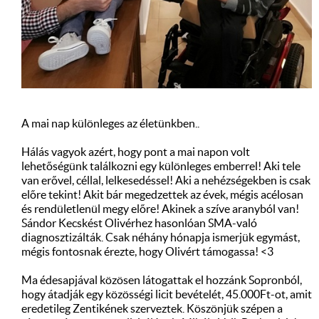
A mai nap különleges az életünkben..
Hálás vagyok azért, hogy pont a mai napon volt
lehetőségünk találkozni egy különleges emberrel! Aki tele
van erővel, céllal, lelkesedéssel! Aki a nehézségekben is csak
előre tekint! Akit bár megedzettek az évek, mégis acélosan
és rendületlenül megy előre! Akinek a szíve aranyból van!
Sándor Kecskést Olivérhez hasonlóan SMA-való
diagnosztizálták. Csak néhány hónapja ismerjük egymást,
mégis fontosnak érezte, hogy Olivért támogassa! <3
Ma édesapjával közösen látogattak el hozzánk Sopronból,
hogy átadják egy közösségi licit bevételét, 45.000Ft-ot, amit
eredetileg Zentikének szerveztek. Köszönjük szépen a