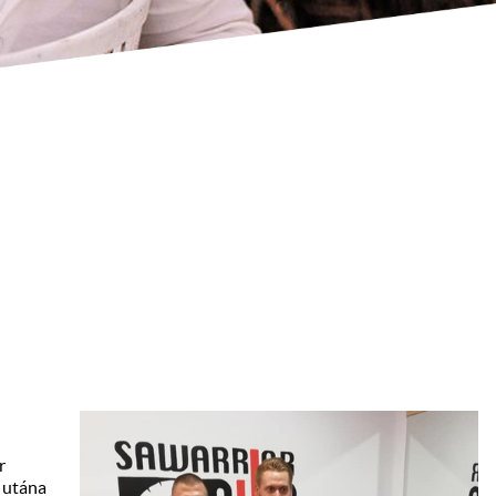
r
 utána