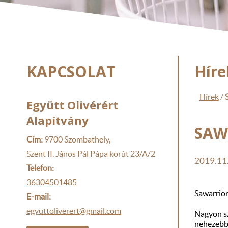
KAPCSOLAT
Híre
Hírek
/
Együtt Olivérért
Alapítvány
SAW
Cím:
9700 Szombathely,
Szent II. János Pál Pápa körút 23/A/2
2019.11
Telefon:
36304501485
Sawarrio
E-mail:
egyuttoliverert@gmail.com
Nagyon sz
nehezebbe