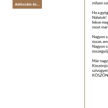
milyen sz
Adószám és...
Ha a gyóg
Nálatok! :
fekve meg
most már 
Nagyon sz
össze, 
Nagyon sz
összegyűj
Már nagyo
Köszönjük
szívügyet
KÖSZÖNJÜ