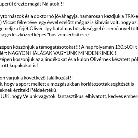
uperül érezte magát Nálatok!!!
ytornászok és a doktornő jóváhagyja, hamarosan kezdjük a TRX-e
) Viccet félre téve: egy évvel ezelőtt még az is kihívás volt, hogy a
emelje a fejét Olivér.. Így hatalmas büszkeséggel és reménnyel tölt
segédeszközzel képes "hasizom erősítésre".
épen köszönjük a támogatásotokat!!! A nap folyamán 130.500Ft 
amiért NAGYON HÁLÁSAK VAGYUNK MINDENKINEK!!!
épen köszönjük az ajándékokat és a külön Olivérnek készített pól
tött kupakokat is!
n várjuk a következő találkozást!!
, hogy a sport mellett a mozgásukban korlátozottak segítését is
eknek érzitek! Példaértékű!
K, hogy Velünk vagytok: fantasztikus, elhivatott, kedves emb