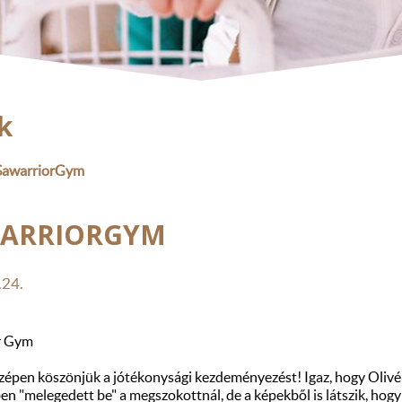
k
SawarriorGym
ARRIORGYM
.24.
r Gym
épen köszönjük a jótékonysági kezdeményezést! Igaz, hogy Olivé
n "melegedett be" a megszokottnál, de a képekből is látszik, hogy