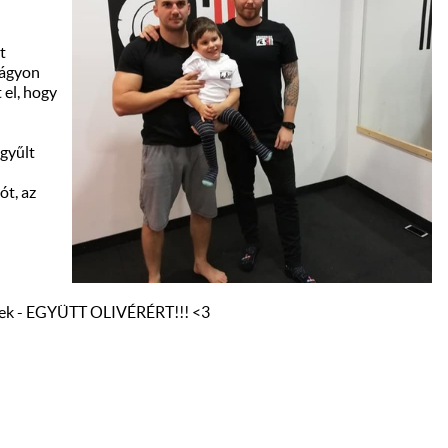
t
z ágyon
 el, hogy
gyűlt
ót, az
erek - EGYÜTT OLIVÉRÉRT!!! <3