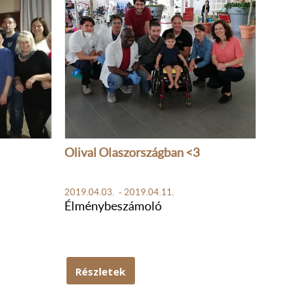
Olival Olaszországban <3
2019.04.03. - 2019.04.11.
Élménybeszámoló
Részletek