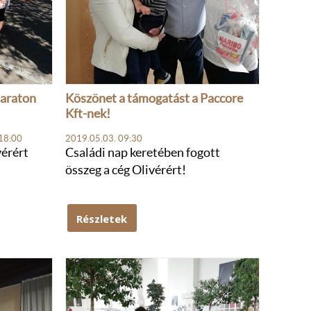
maraton
Köszönet a támogatást a Paccore
Kft-nek!
18:00
2019.05.03. 09:30
vérért
Családi nap keretében fogott
összeg a cég Olivérért!
Részletek