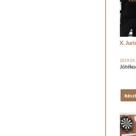
X. Juri
2019.05.
Jótéko
Rész