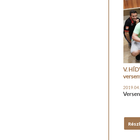
V. HÍD
versen
2019.04.
Versen
Rész