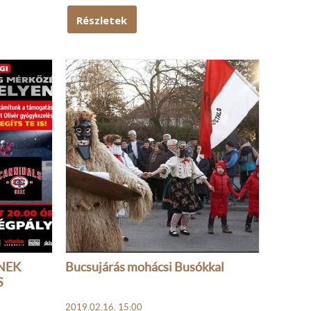
Részletek
NEK
Bucsujárás mohácsi Busókkal
S
2019.02.16. 15:00