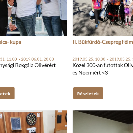
sics- kupa
II. Bükfürdő-Csepreg Fél
31. 11:00 - 2019.06.01. 20:00
2019.05.25. 10:30 - 2019.05.25. 
nysági Boxgála Olivérért
Közel 300-an futottak Oli
és Noémiért <3
letek
Részletek