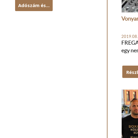
Adószám és...
Vonyar
2019.08.
FREGAT
egy nem
Rész