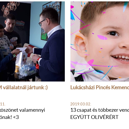
vállalatnál jártunk :)
Lukácsházi Pincés Kemen
11.
2019.03.02.
köszönet valamennyi
13 csapat és többezer ven
ónak! <3
EGYÜTT OLIVÉRÉRT