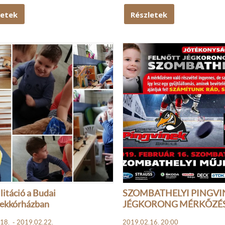
letek
Részletek
litáció a Budai
SZOMBATHELYI PINGVI
ekkórházban
JÉGKORONG MÉRKŐZÉ
18. - 2019.02.22.
2019.02.16. 20:00