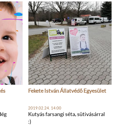
cés
Fekete István Állatvédő Egyesület
2019.02.24. 14:00
dég
Kutyás farsangi séta, sütivásárral
:)