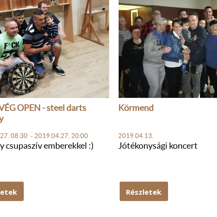
VÉG OPEN - steel darts
Körmend
y
27. 08:30 - 2019.04.27. 20:00
2019.04.13.
y csupaszív emberekkel :)
Jótékonysági koncert
letek
Részletek