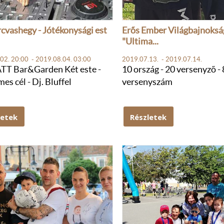
cvashegy - Jótékonysági est
Erős Ember Világbajnokság,
"Ultima...
02. 20:00 - 2019.08.04. 03:00
2019.07.13. - 2019.07.14.
T Bar&Garden Két este -
10 ország - 20 versenyző - 
es cél - Dj. Bluffel
versenyszám
letek
Részletek