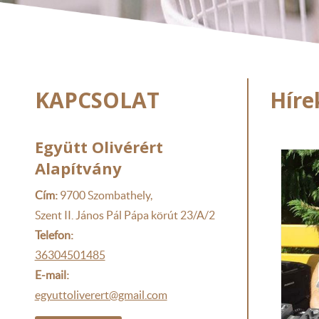
KAPCSOLAT
Híre
Együtt Olivérért
Alapítvány
Cím:
9700 Szombathely,
Szent II. János Pál Pápa körút 23/A/2
Telefon:
36304501485
E-mail:
egyuttoliverert@gmail.com