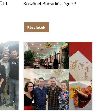
YÜTT
Köszönet Bucsu községnek!
Részletek