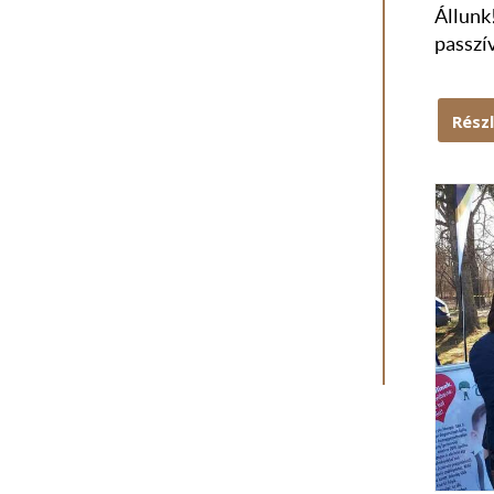
Állunk!
passzív
Rész