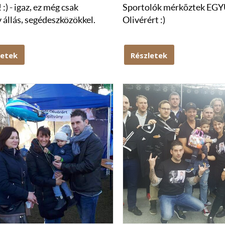
 :) - igaz, ez még csak
Sportolók mérkőztek EG
 állás, segédeszközökkel.
Olivérért :)
letek
Részletek