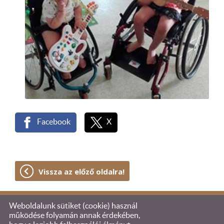
Facebook
X
Vissza az előző oldalra!
Weboldalunk sütiket (cookie) használ
© 2026 - Együtt Olivérért Alapítvány
működése folyamán annak érdekében,