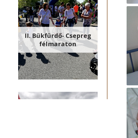
II. Bükfürdő- Csepreg
félmaraton
Paccore Kft. - Családi
nap