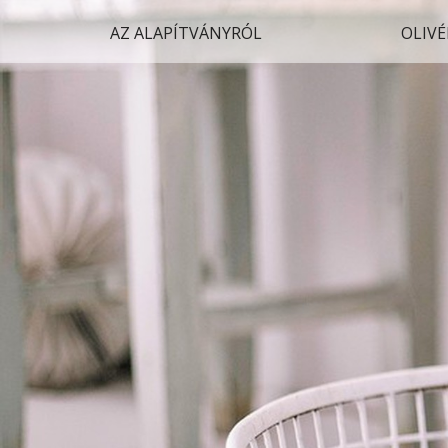
AZ ALAPÍTVÁNYRÓL
OLIVÉ
Fagyizz Tvrtkoval!
Pusztacsói
Malacfesztivál